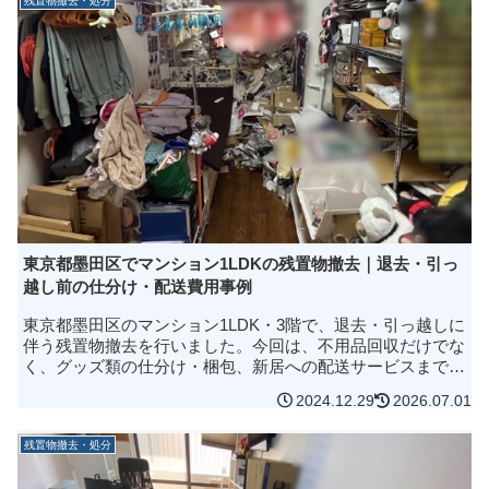
残置物撤去・処分
東京都墨田区でマンション1LDKの残置物撤去｜退去・引っ
越し前の仕分け・配送費用事例
東京都墨田区のマンション1LDK・3階で、退去・引っ越しに
伴う残置物撤去を行いました。今回は、不用品回収だけでな
く、グッズ類の仕分け・梱包、新居への配送サービスまでま
とめて対応した事例です。作業は4名体制・5時間で完了。2t
2024.12.29
2026.07.01
トラック（アルミ...
残置物撤去・処分