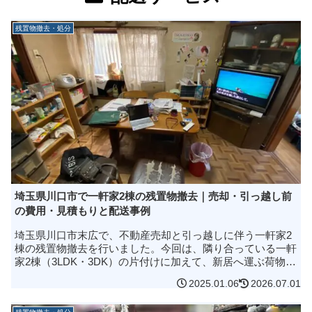
残置物撤去・処分
埼玉県川口市で一軒家2棟の残置物撤去｜売却・引っ越し前
の費用・見積もりと配送事例
埼玉県川口市末広で、不動産売却と引っ越しに伴う一軒家2
棟の残置物撤去を行いました。今回は、隣り合っている一軒
家2棟（3LDK・3DK）の片付けに加えて、新居へ運ぶ荷物の
配送サービスまでまとめて対応した事例です。現地での片付
2025.01.06
2026.07.01
け作業は5時間で完...