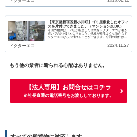
2026.02.11
ドクターエコ
で、残置物の撤去・処分をしたいの...
【東京都新宿区新小川町】ゴミ屋敷化したオフィ
スを片付けてきました。（マンション2LDK）
今回の物件は、２社が断念した作業をドクターエコが引き
継いでの片付けとなりました。他社が断るような物件もド
クターエコなら片付けることができます。今回の物件は東
京都新宿区にあるビルの一室で、ビルの８階に使われてい
た事務所に大量の本や紙類があるの...
2024.11.27
ドクターエコ
もう他の業者に断られる心配はありません。
【法人専用】お問合せはコチラ
※社長直通の電話番号をお渡ししております。
すべての残置物に対応します。