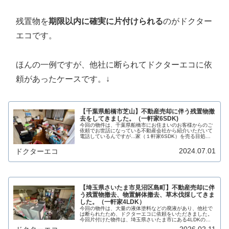
残置物を
期限以内に確実に片付けられる
のがドクター
エコです。
ほんの一例ですが、他社に断られてドクターエコに依
頼があったケースです。↓
【千葉県船橋市芝山】不動産売却に伴う残置物撤
去をしてきました。（一軒家6SDK)
今回の物件は、千葉県船橋市にお住まいのお客様からのご
依頼でお世話になっている不動産会社から紹介いただいて
電話しているんですが...家（１軒家6SDK）を売る目処が
たったので、家の中と外回りを空っぽにするように不動産
会社の方に言われて電話して...
2024.07.01
ドクターエコ
【埼玉県さいたま市見沼区島町】不動産売却に伴
う残置物撤去、物置解体撤去、草木伐採してきま
した。（一軒家4LDK）
今回の物件は、大量の液体塗料などの廃液があり、他社で
は断られたため、ドクターエコに依頼をいただきました。
今回片付けた物件は、埼玉県さいたま市にある4LDKの大
きな一軒家で担当している物件の売却が決まりそうなの