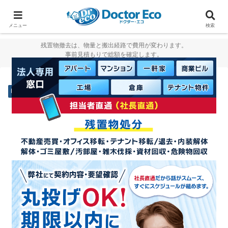
家をまるごと片付けたいなら
実績数１万7000件のドクターエコ
メニュー
検索
残置物撤去は、物量と搬出経路で費用が変わります。
事前見積もりで総額を確定します。
残置物撤去・処分
法人のお客様（不動産業者様、賃貸オーナー様、管理
会社様）にはスムーズに対応ができるように社長直通
の連絡先をお渡ししております。
法人のお客様は、こちらからお問い合わせください。
【法人専用】お問合せはコチラ
※社長直通の電話番号をお渡ししております。