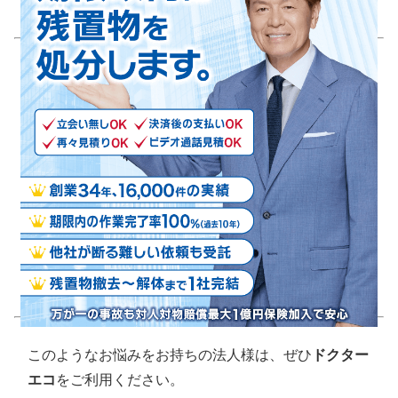
「依頼を丸ごと任せられて、要望や売買契約内容にし
っかりと合わせて撤去・処分してくれる業者を探して
いる。」
「不動産売買が立て続けにあり、継続的かつスムーズ
に残置物撤去を依頼できる業者が必要だ。」
「複数の不動産を所有しており、安心かつ適正価格で
残置物を片付けてもらえる業者を探している。」
このようなお悩みをお持ちの法人様は、ぜひ
ドクター
エコ
をご利用ください。