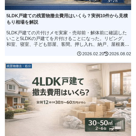
5LDK戸建ての残置物撤去費用はいくら？実例10件から見積
もり相場を解説
5LDK戸建ての片付けメモ実家・売却前・解体前に確認した
いこと5LDKの戸建てを片付けることになった。リビング、
和室、寝室、子ども部屋、客間。押し入れ、納戸、屋根裏、
ベランダ、庭、物置、外回り。部屋を一つずつ見ると、家具
2026.02.20
2026.08.02
や家電だけではありま...
残置物撤去・処分