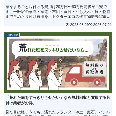
家をまるごと片付ける費用は20万円〜60万円前後が目安で
す。一軒家の家具・家電・布団・食器・押し入れ・庭・物置
まで含めた片付け費用を、ドクターエコの残置物撤去12事例
をもとに解説します。売却前・解体前・実家の片付けで確認
2023.08.29
2026.07.21
したいポイントも紹介します。
不用品回収
「荒れた庭をすっきりさせたい」なら無料回収と買取する片
付け業者がお得。
見た目は軽そうでも、濡れたプランターや土・庭石、パンパ