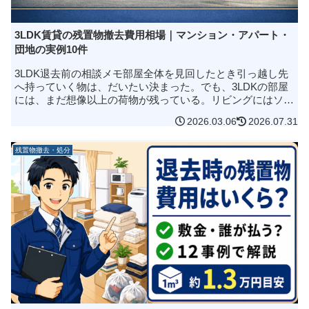
3LDK賃貸の残置物撤去費用相場｜マンション・アパート・
団地の実例10件
3LDK退去前の相談メモ部屋全体を見回したとき引っ越し先
へ持っていく物は、だいたい決まった。でも、3LDKの部屋
には、まだ想像以上の荷物が残っている。リビングにはソフ
ァと食器棚。寝室にはベッドと衣装ケース。子ども部屋には
2026.03.06
2026.07.31
学用品や本、押し入れ...
残置物撤去・処分