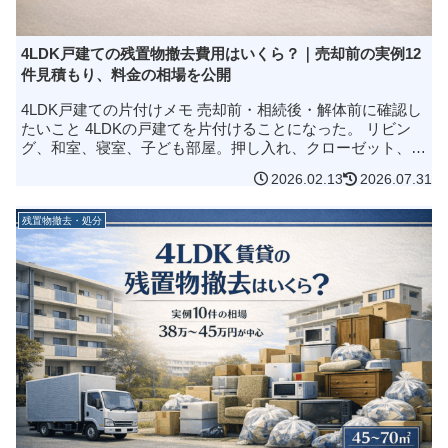
4LDK戸建ての残置物撤去費用はいくら？｜売却前の実例12
件見積もり、料金の相場を公開
4LDK戸建ての片付けメモ 売却前・相続後・解体前に確認し
たいこと 4LDKの戸建てを片付けることになった。 リビン
グ、和室、寝室、子ども部屋。押し入れ、クローゼット、階
段下、納戸、ベランダ、庭、物置。 部屋を一つずつ見ていく
2026.02.13
2026.07.31
と、家具や家電...
残置物撤去・処分