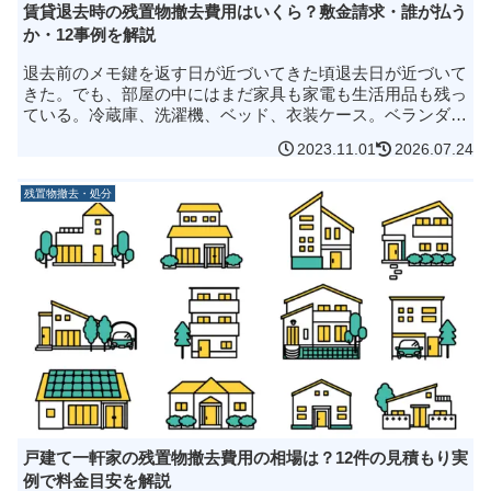
賃貸退去時の残置物撤去費用はいくら？敷金請求・誰が払う
か・12事例を解説
退去前のメモ鍵を返す日が近づいてきた頃退去日が近づいて
きた。でも、部屋の中にはまだ家具も家電も生活用品も残っ
ている。冷蔵庫、洗濯機、ベッド、衣装ケース。ベランダに
も荷物があるし、押し入れの奥にも細かい物が残ったまま。
2023.11.01
2026.07.24
片付けようと思っていたの...
残置物撤去・処分
戸建て一軒家の残置物撤去費用の相場は？12件の見積もり実
例で料金目安を解説