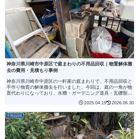
神奈川県川崎市中原区で庭まわりの不用品回収｜物置解体撤
去の費用・見積もり事例
神奈川県川崎市中原区の一軒家の庭まわりで、不用品回収と
手作り物置の解体撤去を行いました。今回は、庭の一角が物
置代わりになっており、水槽・ガーデニング道具・瓦礫類・
掃除道具などが混在していた事例です。作業は1日・2時間で
2025.04.19
2026.06.30
完了。2tトラック（ア...
不用品回収