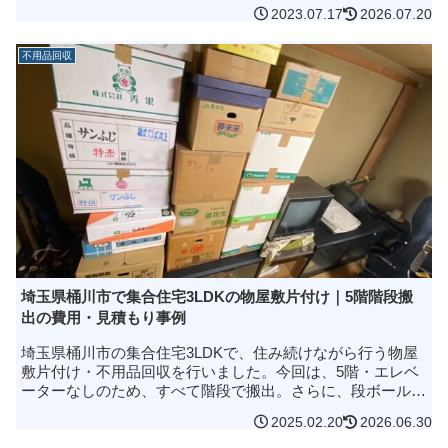
解体・分解・積載の工夫で無料回収・買取を最大化し、同じ
2023.07.17
2026.07.20
荷物でも最小台数・最...
不用品回収
埼玉県桶川市で集合住宅3LDKの物屋敷片付け｜5階階段搬
出の費用・見積もり事例
埼玉県桶川市の集合住宅3LDKで、住み続けながら行う物屋
敷片付け・不用品回収を行いました。今回は、5階・エレベ
ーターなしのため、すべて階段で搬出。さらに、段ボール約
50箱をお客様と一緒に確認しながら、必要品の仕分け・再梱
2025.02.20
2026.06.30
包まで対応した事例で...