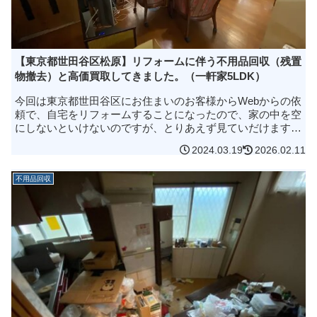
【東京都世田谷区松原】リフォームに伴う不用品回収（残置
物撤去）と高価買取してきました。（一軒家5LDK）
今回は東京都世田谷区にお住まいのお客様からWebからの依
頼で、自宅をリフォームすることになったので、家の中を空
にしないといけないのですが、とりあえず見ていだけます
か？とのお問い合わせいただきました。現場の詳しい状況を
2024.03.19
2026.02.11
知るために無料見積りのご...
不用品回収