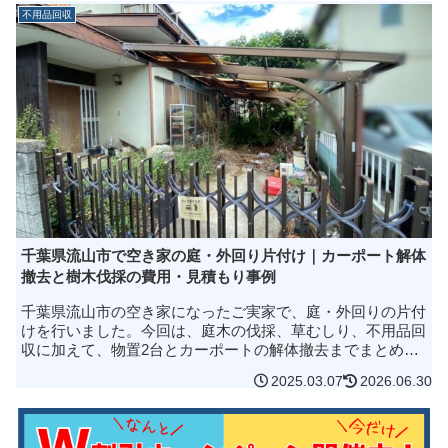
不用品回収
千葉県流山市で空き家の庭・外回り片付け｜カーポート解体
撤去と樹木伐採の費用・見積もり事例
千葉県流山市の空き家になったご実家で、庭・外回りの片付
けを行いました。今回は、庭木の伐採、草むしり、不用品回
収に加えて、物置2台とカーポートの解体撤去までまとめて
対応した事例です。作業は1日・4時間で完了。2tトラック
2025.03.07
2026.06.30
（アルミバンロング）3...