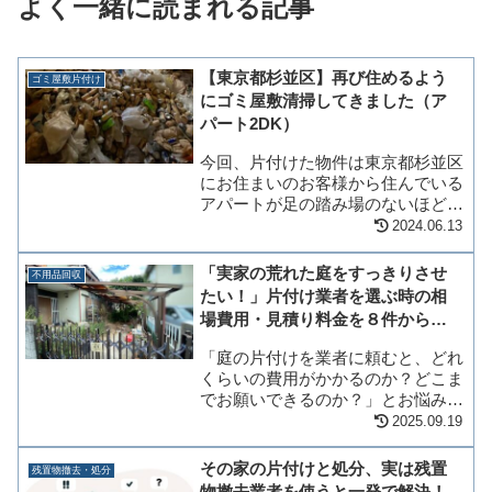
よく一緒に読まれる記事
【東京都杉並区】再び住めるよう
ゴミ屋敷片付け
にゴミ屋敷清掃してきました（ア
パート2DK）
今回、片付けた物件は東京都杉並区
にお住まいのお客様から住んでいる
アパートが足の踏み場のないほどゴ
ミで埋もれてしまっているんだけ
2024.06.13
ど、そういうのって片付けてもらえ
ますか？結構な量があるし、自分で
「実家の荒れた庭をすっきりさせ
不用品回収
はちょっと無理なので、どのくらい
たい！」片付け業者を選ぶ時の相
の金額でできるか見...
場費用・見積り料金を８件から比
較
「庭の片付けを業者に頼むと、どれ
くらいの費用がかかるのか？どこま
でお願いできるのか？」とお悩みの
方に向けて、ドクターエコが実際に
2025.09.19
対応した庭まわりの片付け事例をご
紹介します。ドクターエコでは、
その家の片付けと処分、実は残置
残置物撤去・処分
庭に残された不用品（植木鉢・ブロ
物撤去業者を使うと一発で解決！