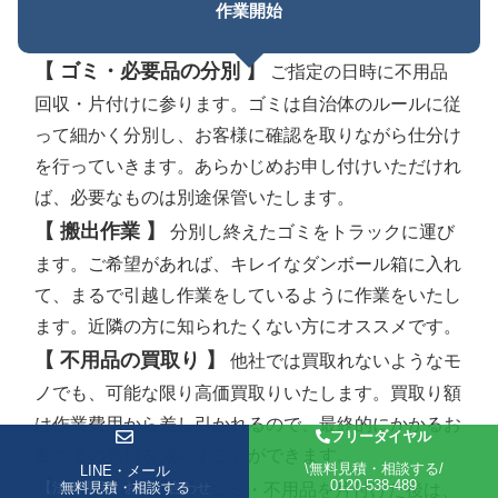
作業開始
【 ゴミ・必要品の分別 】
ご指定の日時に不用品
回収・片付けに参ります。ゴミは自治体のルールに従
って細かく分別し、お客様に確認を取りながら仕分け
を行っていきます。あらかじめお申し付けいただけれ
ば、必要なものは別途保管いたします。
【 搬出作業 】
分別し終えたゴミをトラックに運び
ます。ご希望があれば、キレイなダンボール箱に入れ
て、まるで引越し作業をしているように作業をいたし
ます。近隣の方に知られたくない方にオススメです。
【 不用品の買取り 】
他社では買取れないようなモ
ノでも、可能な限り高価買取りいたします。買取り額
は作業費用から差し引かれるので、最終的にかかるお
フリーダイヤル
客さまの負担を減らすことができます。
\無料見積・相談する/
LINE・メール
LINE・メール
0120-538-489
【 お部屋の掃除 】
【法人専用】お問い合わせ
無料見積・相談する
ゴミ・不用品を片付けた後は、