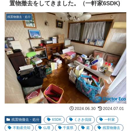
置物撤去をしてきました。（一軒家6SDK)
残置物撤去・処分
2024.06.30
2024.07.01
残置物撤去・処分
6SDK
くさき伐採
一軒家
不動産売却
仏壇
千葉県
庭
残置物撤去