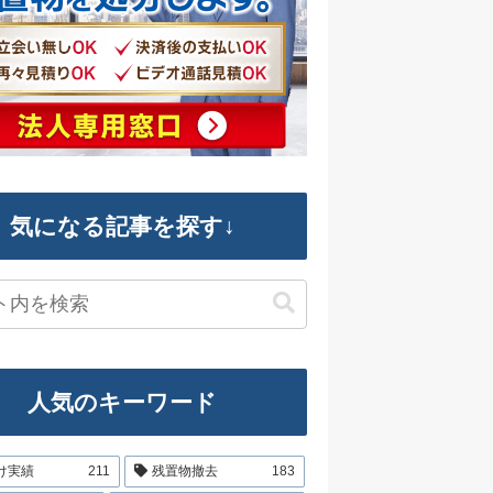
気になる記事を探す↓
人気のキーワード
け実績
211
残置物撤去
183