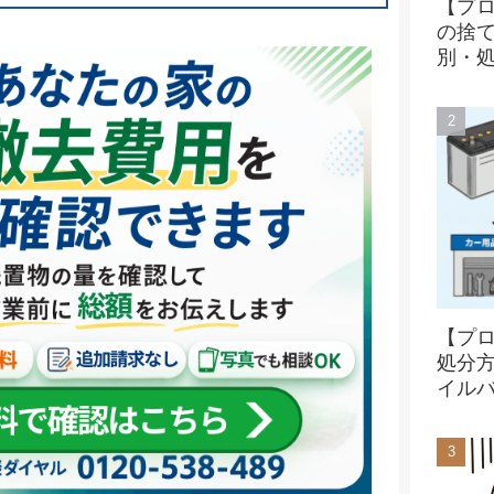
【プ
の捨
別・
【プ
処分
イル