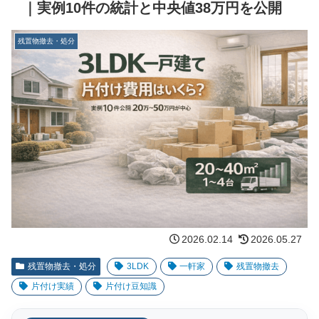
｜実例10件の統計と中央値38万円を公開
残置物撤去・処分
2026.02.14
2026.05.27
残置物撤去・処分
3LDK
一軒家
残置物撤去
片付け実績
片付け豆知識