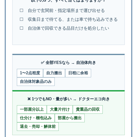
以下の3つ、すべて当てはまりますか？
☐ 自分で玄関前・指定場所まで運び出せる
☐ 収集日まで待てる、または車で持ち込みできる
☐ 自治体で回収できる品目だけを処分したい
✅ 全部YESなら → 自治体向き
1〜2点程度
自力搬出
日程に余裕
自治体対象品のみ
❌ 1つでもNO・量が多い → ドクターエコ向き
一部屋分以上
大量片付け
貴重品の回収
仕分け・梱包込み
部屋から搬出
退去・売却・解体前