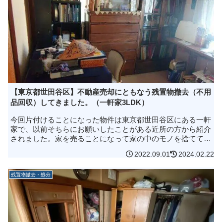
【東京都世田谷区】不動産売却にともなう残置物撤去（不用
品回収）してきました。（一軒家3LDK）
今回片付けることになった物件は東京都世田谷区にある一軒
家で、以前そちらにお願いしたことがある近所の方から紹介
されました。家を売ることになって家の中のモノを捨ててほ
しいのですが…と、お電話にてお問い合わせをいただきまし
2022.09.01
2024.02.22
た。ご近所の方からのご紹...
残置物撤去・処分