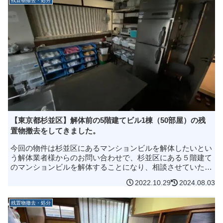
残置物撤去・処分
【東京都杉並区】解体前の5階建てビル1棟（50部屋）の残
置物撤去をしてきました。
今回の物件は杉並区にあるマンションビルを解体したいとい
う解体業者様からのお問い合わせで、杉並区にある５階建て
のマンションビルを解体することになり、相談させていただ
いているのですが…ちょっと急ぎなのと、確実に仕事をこな
2022.10.29
2024.08.03
して欲しいので知り合いの...
残置物撤去・処分