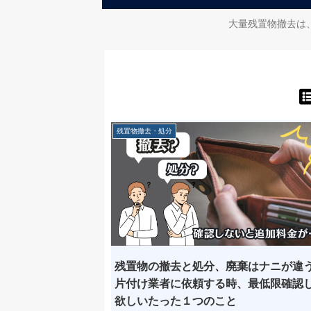
大量残置物撤去は
残置物撤去・処分
残置物の撤去と処分、廃棄はナニが違
片付け業者に依頼する時、最低限確認
欲しいたった１つのこと