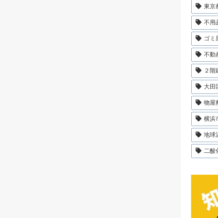
東京
不用
ゴミ
不動
２階
大田
物屋
横浜
地球
二酸