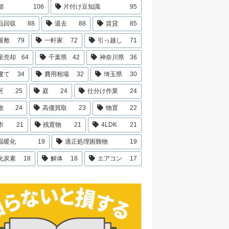
都
106
片付け豆知識
95
品回収
88
退去
88
賃貸
85
屋敷
79
一軒家
72
引っ越し
71
産売却
64
千葉県
42
神奈川県
36
建て
34
費用相場
32
埼玉県
30
区
25
庭
24
仕分け作業
24
敷
24
高価買取
23
物置
22
市
21
残置物
21
4LDK
21
温暖化
19
適正処理困難物
19
化炭素
18
解体
18
エアコン
17