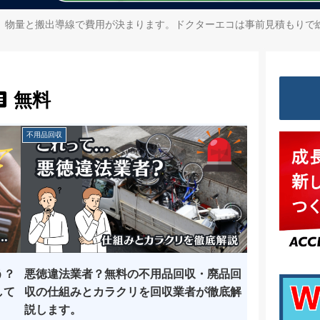
、物量と搬出導線で費用が決まります。ドクターエコは事前見積もりで
無料
不用品回収
う？
悪徳違法業者？無料の不用品回収・廃品回
して
収の仕組みとカラクリを回収業者が徹底解
説します。