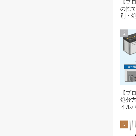
【プ
の捨
別・
【プ
処分
イル