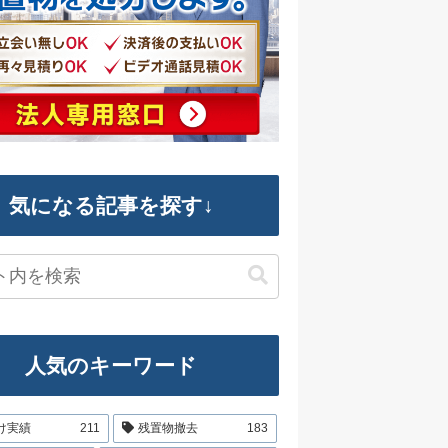
気になる記事を探す↓
人気のキーワード
け実績
211
残置物撤去
183