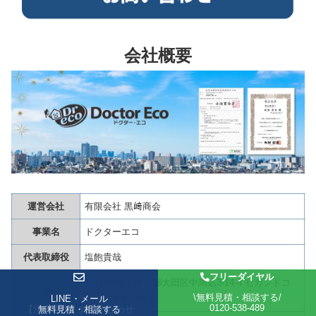
会社概要
運営会社
有限会社 黒﨑商会
事業名
ドクターエコ
代表取締役
塩飽貴哉
フリーダイヤル
〒143-0027 東京都大田区中馬込3-14-4 セカンドコ
事業所
\無料見積・相談する/
LINE・メール
LINE・メール
ーポ光和倉庫B-3
0120-538-489
【法人専用】お問い合わせ
無料見積・相談する