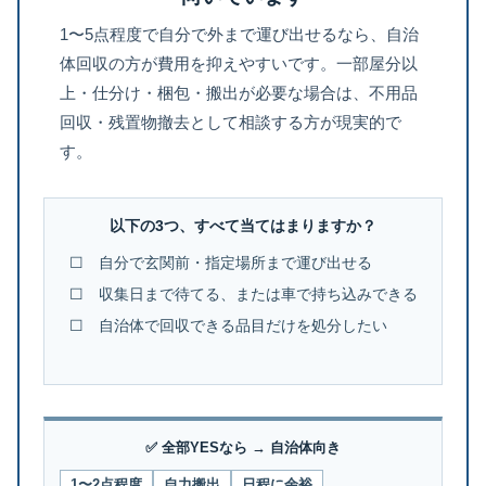
1〜5点程度で自分で外まで運び出せるなら、自治
体回収の方が費用を抑えやすいです。一部屋分以
上・仕分け・梱包・搬出が必要な場合は、不用品
回収・残置物撤去として相談する方が現実的で
す。
以下の3つ、すべて当てはまりますか？
☐ 自分で玄関前・指定場所まで運び出せる
☐ 収集日まで待てる、または車で持ち込みできる
☐ 自治体で回収できる品目だけを処分したい
✅ 全部YESなら → 自治体向き
1〜2点程度
自力搬出
日程に余裕