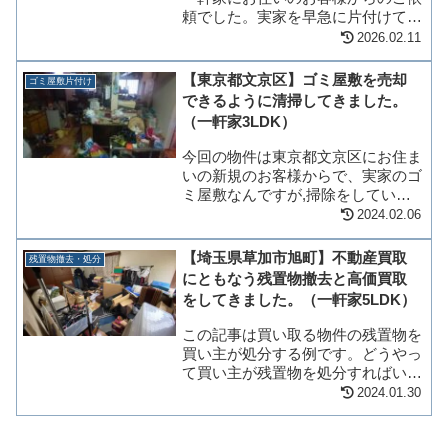
頼でした。実家を早急に片付けてほ
しいのですが…と、お電話でお問い
2026.02.11
合わせをいただきました。お電話あ
りがとうございます。お部屋の片付
【東京都文京区】ゴミ屋敷を売却
ゴミ屋敷片付け
けのご依頼でよろしいでしょうか？
できるように清掃してきました。
と代表の塩飽（し...
（一軒家3LDK）
今回の物件は東京都文京区にお住ま
いの新規のお客様からで、実家のゴ
ミ屋敷なんですが,掃除をしていた
だきたくて…。今日って、急かもし
2024.02.06
れませんが、見積りに来てもらえた
りしますか？と電話でお問い合わせ
【埼玉県草加市旭町】不動産買取
残置物撤去・処分
をいただきました。詳しく話しをう
にともなう残置物撤去と高価買取
かがうと、両親が...
をしてきました。（一軒家5LDK）
この記事は買い取る物件の残置物を
買い主が処分する例です。どうやっ
て買い主が残置物を処分すればいい
かわからない場合は参考になるでし
2024.01.30
ょう。今回片付けることになった物
件は、埼玉県草加市にある５LDK