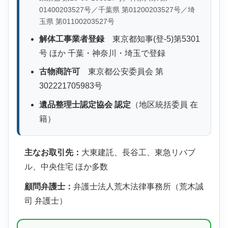
01400203527号／千葉県 第01200203527号／埼
玉県 第01100203527号
解体工事業者登録
東京都知事(登-5)第5301
号 ほか 千葉・神奈川・埼玉で登録
古物商許可
東京都公安委員会 第
302221705983号
遺品整理士認定協会 認定
（地区統括委員 在
籍）
主なお取引先：
大東建託、長谷工、東急リバブ
ル、中央住宅 ほか多数
顧問弁護士：
弁護士法人荒木法律事務所（荒木誠
司 弁護士）