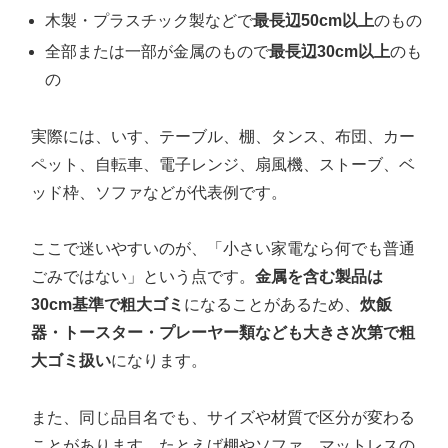
木製・プラスチック製などで
最長辺50cm以上
のもの
全部または一部が金属のもので
最長辺30cm以上
のも
の
実際には、いす、テーブル、棚、タンス、布団、カー
ペット、自転車、電子レンジ、扇風機、ストーブ、ベ
ッド枠、ソファなどが代表例です。
ここで迷いやすいのが、「小さい家電なら何でも普通
ごみではない」という点です。
金属を含む製品は
30cm基準で粗大ゴミ
になることがあるため、
炊飯
器・トースター・プレーヤー類なども大きさ次第で粗
大ゴミ扱い
になります。
また、同じ品目名でも、サイズや材質で区分が変わる
ことがあります。たとえば棚やソファ、マットレスの