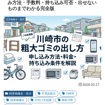
み方法・手数料・持ち込み可否・出せない
ものまでわかる完全版
残置物撤去・処分
2026.03.27
残置物撤去・処分
不用品処分
川崎市
残置物撤去
片付け豆知識
神奈川県