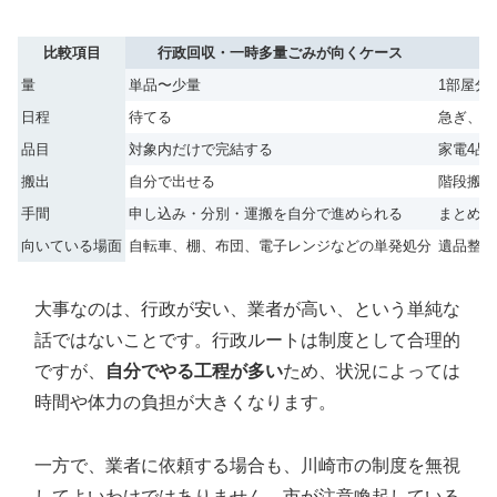
比較項目
行政回収・一時多量ごみが向くケース
量
単品〜少量
1部屋分
日程
待てる
急ぎ、退
品目
対象内だけで完結する
家電4品
搬出
自分で出せる
階段搬出
手間
申し込み・分別・運搬を自分で進められる
まとめて
向いている場面
自転車、棚、布団、電子レンジなどの単発処分
遺品整理
大事なのは、行政が安い、業者が高い、という単純な
話ではないことです。行政ルートは制度として合理的
ですが、
自分でやる工程が多い
ため、状況によっては
時間や体力の負担が大きくなります。
一方で、業者に依頼する場合も、川崎市の制度を無視
してよいわけではありません。市が注意喚起している