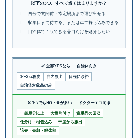
以下の3つ、すべて当てはまりますか？
☐ 自分で玄関前・指定場所まで運び出せる
☐ 収集日まで待てる、または車で持ち込みできる
☐ 自治体で回収できる品目だけを処分したい
✅ 全部YESなら → 自治体向き
1〜2点程度
自力搬出
日程に余裕
自治体対象品のみ
❌ 1つでもNO・量が多い → ドクターエコ向き
一部屋分以上
大量片付け
貴重品の回収
仕分け・梱包込み
部屋から搬出
退去・売却・解体前