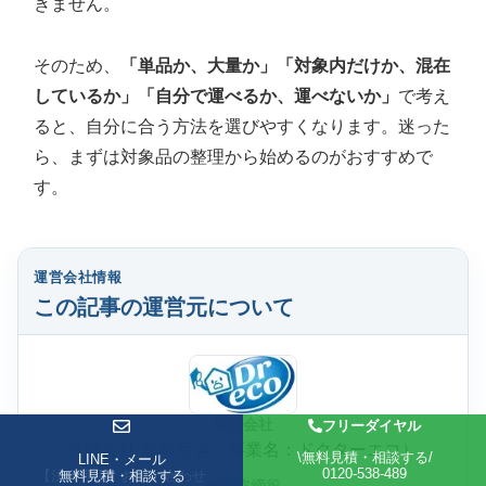
きません。
そのため、
「単品か、大量か」「対象内だけか、混在
しているか」「自分で運べるか、運べないか」
で考え
ると、自分に合う方法を選びやすくなります。迷った
ら、まずは対象品の整理から始めるのがおすすめで
す。
運営会社情報
この記事の運営元について
運営会社
フリーダイヤル
有限会社 黒﨑商会（事業名：ドクターエコ）
\無料見積・相談する/
LINE・メール
LINE・メール
0120-538-489
【法人専用】お問い合わせ
無料見積・相談する