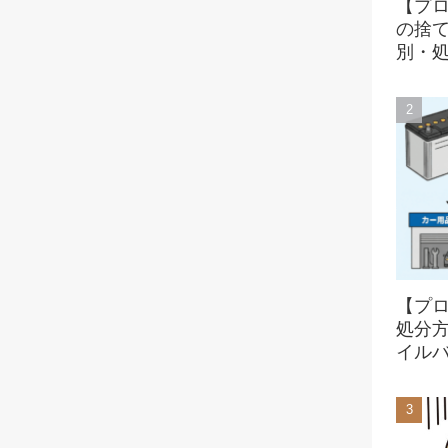
【プ
の捨
別・
【プ
処分
イル