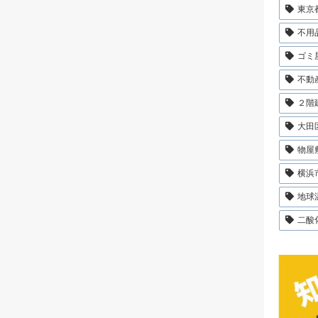
東京
不用
ゴミ
不動
２階
大田
物屋
横浜
地球
二酸