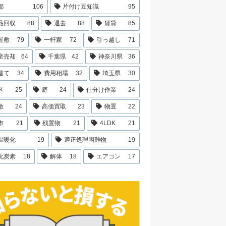
都
106
片付け豆知識
95
品回収
88
退去
88
賃貸
85
屋敷
79
一軒家
72
引っ越し
71
産売却
64
千葉県
42
神奈川県
36
建て
34
費用相場
32
埼玉県
30
区
25
庭
24
仕分け作業
24
敷
24
高価買取
23
物置
22
市
21
残置物
21
4LDK
21
温暖化
19
適正処理困難物
19
化炭素
18
解体
18
エアコン
17