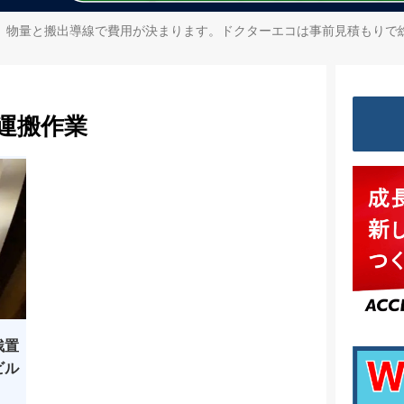
、物量と搬出導線で費用が決まります。ドクターエコは事前見積もりで
運搬作業
残置
ビル