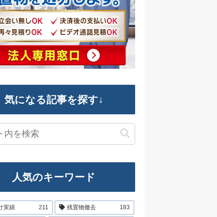
気になる記事を探す↓
人気のキーワード
け実績
211
残置物撤去
183