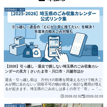
残置物撤去・処分
【2026】引っ越し・退去で損しない埼玉県のごみ収集カレ
ンダーの見方｜さいたま市・川口市・川越市ほか
退去・引っ越し前は、片付けの順番を間違えるだけで粗大ご
みが間に合わない／回収不可の物が残る／余計な費用が増え
るが起きます。埼玉県のごみ出しは多くの市で「市」→「地
区（収集区・ブロック・町名）」で収集日が分かれ、さらに
2026.02.02
2026.02.03
粗大ごみは予約（申込み）...
残置物撤去・処分