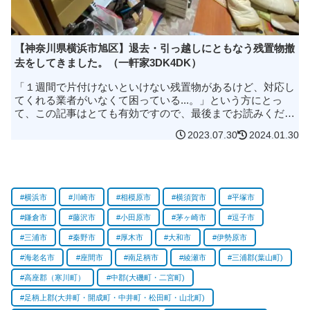
【神奈川県横浜市旭区】退去・引っ越しにともなう残置物撤
去をしてきました。（一軒家3DK4DK）
「１週間で片付けないといけない残置物があるけど、対応し
てくれる業者がいなくて困っている...。」という方にとっ
て、この記事はとても有効ですので、最後までお読みくださ
い。今回は神奈川県横浜市旭区にある３DKと４DKの一軒家
2023.07.30
2024.01.30
を合わせて片付けるこ...
横浜市
川崎市
相模原市
横須賀市
平塚市
鎌倉市
藤沢市
小田原市
茅ヶ崎市
逗子市
三浦市
秦野市
厚木市
大和市
伊勢原市
海老名市
座間市
南足柄市
綾瀬市
三浦郡(葉山町)
高座郡（寒川町）
中郡(大磯町・二宮町)
足柄上郡(大井町・開成町・中井町・松田町・山北町)