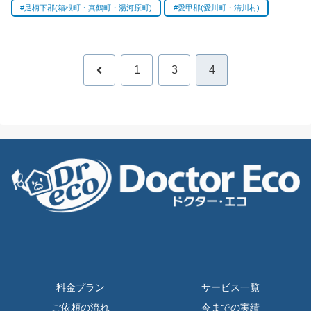
足柄下郡(箱根町・真鶴町・湯河原町)
愛甲郡(愛川町・清川村)
前
1
3
4
へ
料金プラン
サービス一覧
ご依頼の流れ
今までの実績