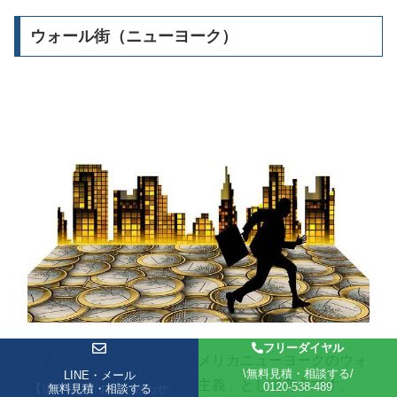
ウォール街（ニューヨーク）
フリーダイヤル
世界の金融街と知られるアメリカニューヨークのウォ
\無料見積・相談する/
LINE・メール
LINE・メール
ール街も「グローバル資本主義」として有名です。
0120-538-489
【法人専用】お問い合わせ
無料見積・相談する