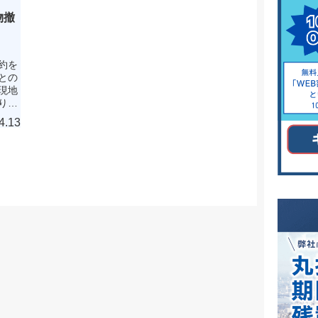
物撤
約を
との
現地
りし
をし
4.13