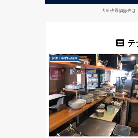
大量残置物撤去は
テ
解体工事/内装解体