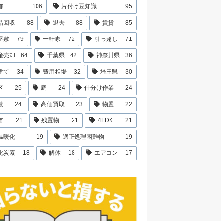
都
106
片付け豆知識
95
品回収
88
退去
88
賃貸
85
屋敷
79
一軒家
72
引っ越し
71
産売却
64
千葉県
42
神奈川県
36
建て
34
費用相場
32
埼玉県
30
区
25
庭
24
仕分け作業
24
敷
24
高価買取
23
物置
22
市
21
残置物
21
4LDK
21
温暖化
19
適正処理困難物
19
化炭素
18
解体
18
エアコン
17