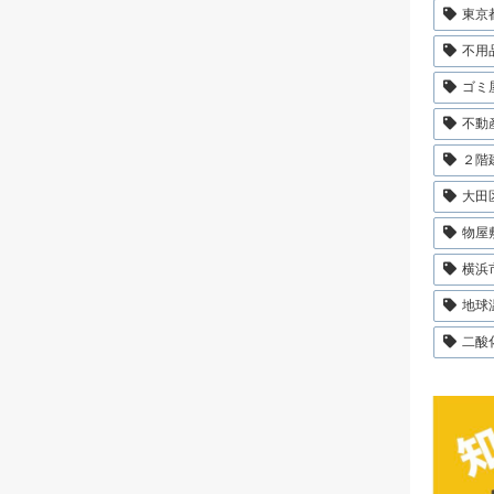
東京
不用
ゴミ
不動
２階
大田
物屋
横浜
地球
二酸