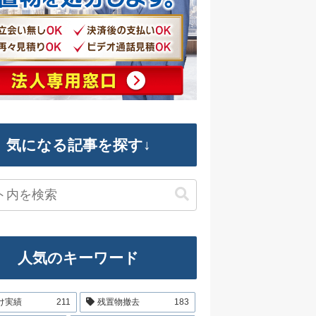
気になる記事を探す↓
人気のキーワード
け実績
211
残置物撤去
183