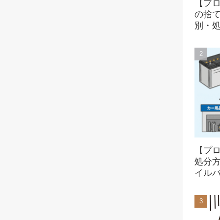
【プ
の捨
別・
【プ
処分
イル