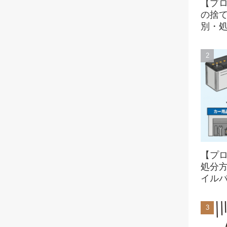
【プ
の捨
別・
【プ
処分
イル