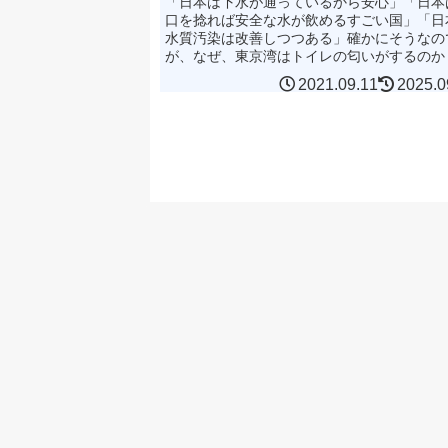
「日本は下水が通っているから安心」「日本
口を捻れば安全な水が飲めるすごい国」「日
水質汚染は改善しつつある」確かにそうなの
が、なぜ、東京湾はトイレの匂いがするのか
ぜ、世界中で水質汚染が進むのか、その根本
2021.09.11
2025.0
原因を知ってください...