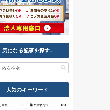
気になる記事を探す↓
人気のキーワード
け実績
211
残置物撤去
183