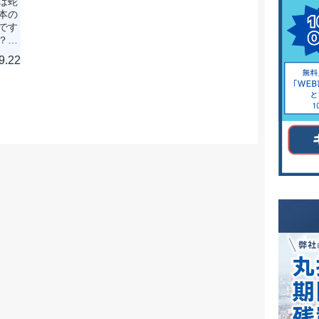
は蛇
本の
です
？な
的な
9.22