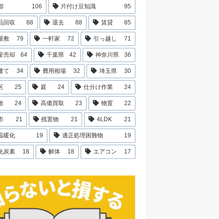
都
106
片付け豆知識
95
品回収
88
退去
88
賃貸
85
屋敷
79
一軒家
72
引っ越し
71
産売却
64
千葉県
42
神奈川県
36
建て
34
費用相場
32
埼玉県
30
区
25
庭
24
仕分け作業
24
敷
24
高価買取
23
物置
22
市
21
残置物
21
4LDK
21
温暖化
19
適正処理困難物
19
化炭素
18
解体
18
エアコン
17