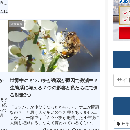
症で
知れ
2.10
環境問題
が
世界中のミツバチが農薬が原因で激減中？
生態系に与える７つの影響と私たちにでき
る対策3つ
成で
力発
「ミツバチが少なくなったからって、ナニが問題
って
なの？」と思う人が多いのも無理もありません。
温暖
しかし、一節では「ミツバチが絶滅した４年後に
燃や
人類も絶滅する」なんて言われているくらい、私
片付
たちの生活はミツバチに依存しています。そして