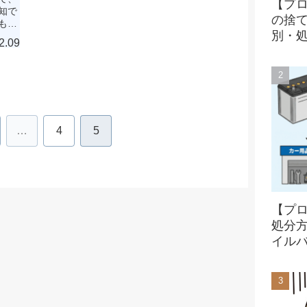
【プ
知で
の捨
もす
別・
素エ
2.09
…
4
5
【プ
処分
イル