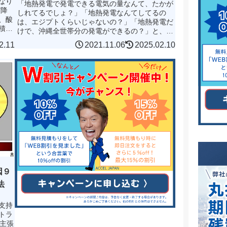
なり
「地熱発電で発電できる電気の量なんて、たかが
だ降
しれてるでしょ？」「地熱発電なんてしてるの
、酸
は、エジプトくらいじゃないの？」「地熱発電だ
積し
けで、沖縄全世帯分の発電ができるの？」と、思
目に
った方は、これから紹介する地熱発電能力国別ラ
2.11
2021.11.06
2025.02.10
ンキングTOP10の国...
因９
法
支持
トラ
の主張