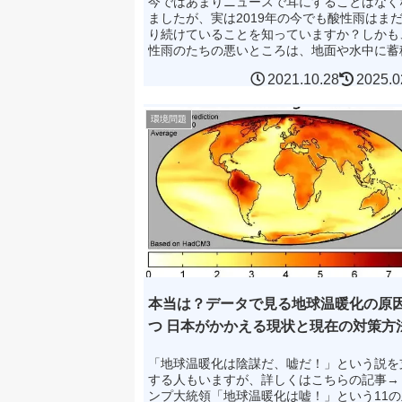
今ではあまりニュースで耳にすることはなく
ましたが、実は2019年の今でも酸性雨はま
り続けていることを知っていますか？しかも
性雨のたちの悪いところは、地面や水中に蓄
続け、100年以上も悪影響をもたらすこと。
2021.10.28
2025.0
見えづらいからこ...
環境問題
本当は？データで見る地球温暖化の原
つ 日本がかかえる現状と現在の対策方
「地球温暖化は陰謀だ、嘘だ！」という説を
する人もいますが、詳しくはこちらの記事→
ンプ大統領「地球温暖化は嘘！」という11