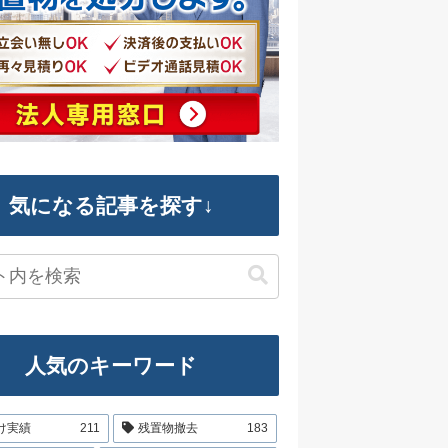
気になる記事を探す↓
人気のキーワード
け実績
211
残置物撤去
183