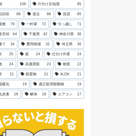
都
106
片付け豆知識
95
品回収
88
退去
88
賃貸
85
屋敷
79
一軒家
72
引っ越し
71
産売却
64
千葉県
42
神奈川県
36
建て
34
費用相場
32
埼玉県
30
区
25
庭
24
仕分け作業
24
敷
24
高価買取
23
物置
22
市
21
残置物
21
4LDK
21
温暖化
19
適正処理困難物
19
化炭素
18
解体
18
エアコン
17