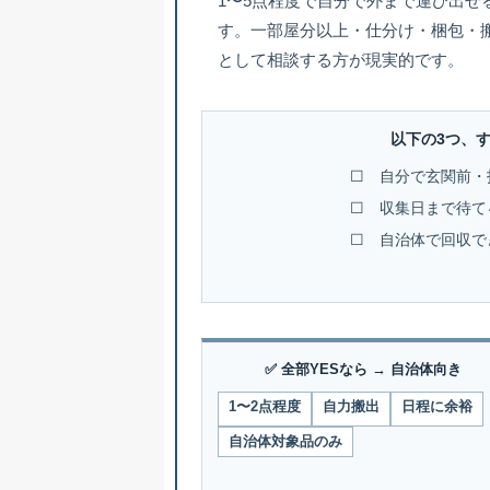
1〜5点程度で自分で外まで運び出せ
す。一部屋分以上・仕分け・梱包・
として相談する方が現実的です。
以下の3つ、
☐ 自分で玄関前・
☐ 収集日まで待て
☐ 自治体で回収で
✅ 全部YESなら → 自治体向き
1〜2点程度
自力搬出
日程に余裕
自治体対象品のみ