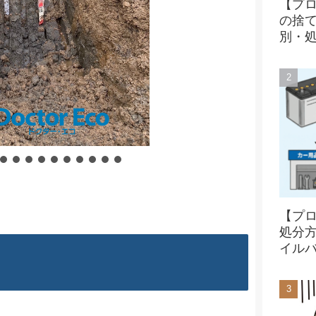
【プ
の捨
別・
【プ
処分
イル