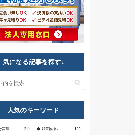
気になる記事を探す↓
人気のキーワード
け実績
211
残置物撤去
183