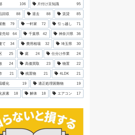
都
106
片付け豆知識
95
品回収
88
退去
88
賃貸
85
屋敷
79
一軒家
72
引っ越し
71
産売却
64
千葉県
42
神奈川県
36
建て
34
費用相場
32
埼玉県
30
区
25
庭
24
仕分け作業
24
敷
24
高価買取
23
物置
22
市
21
残置物
21
4LDK
21
温暖化
19
適正処理困難物
19
化炭素
18
解体
18
エアコン
17