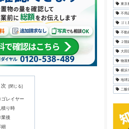
東京
不用
ゴミ
不動
２階
大田
物屋
横浜
地球
目次
二酸
ロゴレイヤー
見積り時
作業後
詳細