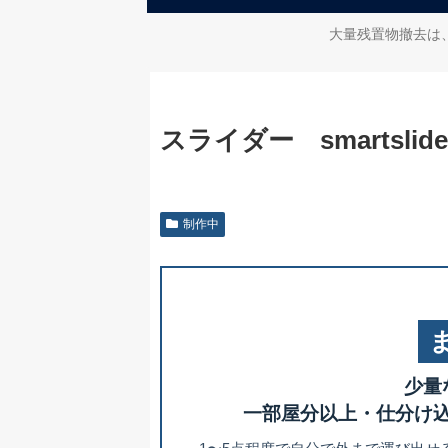
大量残置物撤去は
スライダー smartslider 
制作中
少量
一部屋分以上・仕分け