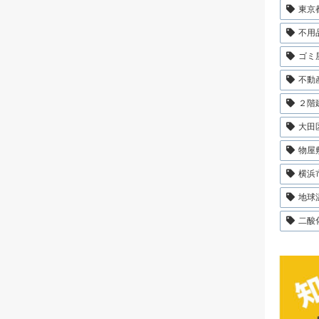
東京
不用
ゴミ
不動
２階
大田
物屋
横浜
地球
二酸