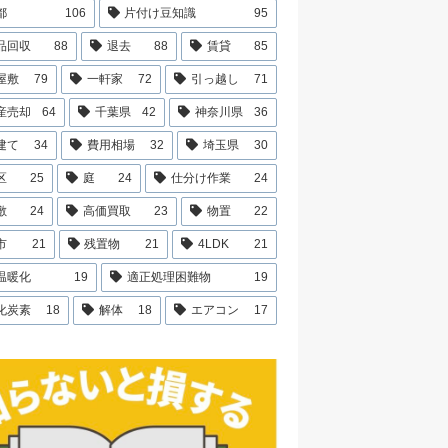
都
106
片付け豆知識
95
品回収
88
退去
88
賃貸
85
屋敷
79
一軒家
72
引っ越し
71
産売却
64
千葉県
42
神奈川県
36
建て
34
費用相場
32
埼玉県
30
区
25
庭
24
仕分け作業
24
敷
24
高価買取
23
物置
22
市
21
残置物
21
4LDK
21
温暖化
19
適正処理困難物
19
化炭素
18
解体
18
エアコン
17