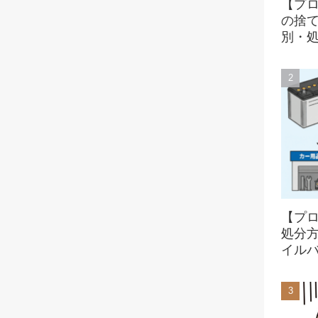
【プ
の捨
別・
【プ
処分
イル