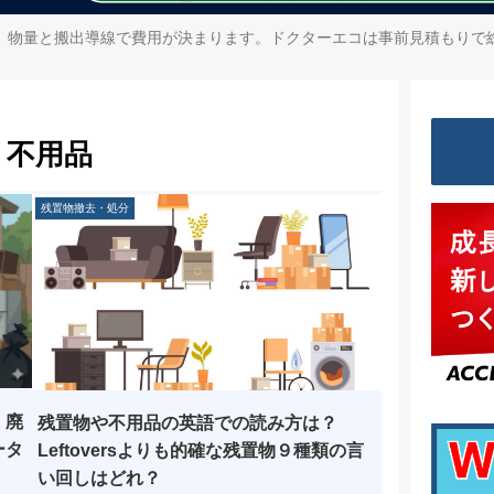
、物量と搬出導線で費用が決まります。ドクターエコは事前見積もりで
不用品
残置物撤去・処分
｜廃
残置物や不用品の英語での読み方は？
ータ
Leftoversよりも的確な残置物９種類の言
い回しはどれ？