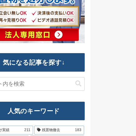
気になる記事を探す↓
人気のキーワード
け実績
211
残置物撤去
183